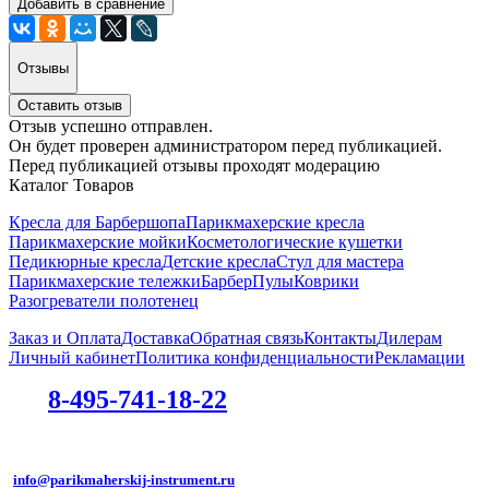
Добавить в сравнение
Отзывы
Оставить отзыв
Отзыв успешно отправлен.
Он будет проверен администратором перед публикацией.
Перед публикацией отзывы проходят модерацию
Каталог Товаров
Кресла для Барбершопа
Парикмахерские кресла
Парикмахерские мойки
Косметологические кушетки
Педикюрные кресла
Детские кресла
Стул для мастера
Парикмахерские тележки
БарберПулы
Коврики
Разогреватели полотенец
Заказ и Оплата
Доставка
Обратная связь
Контакты
Дилерам
Личный кабинет
Политика конфиденциальности
Рекламации
8-495-741-18-22
info@parikmaherskij-instrument.ru