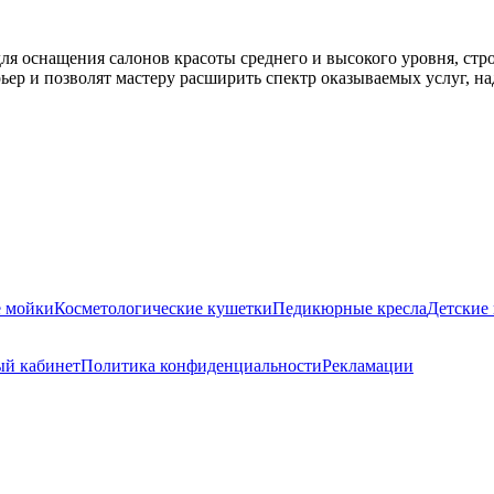
для оснащения салонов красоты среднего и высокого уровня, ст
ьер и позволят мастеру расширить спектр оказываемых услуг, 
е мойки
Косметологические кушетки
Педикюрные кресла
Детские 
й кабинет
Политика конфиденциальности
Рекламации