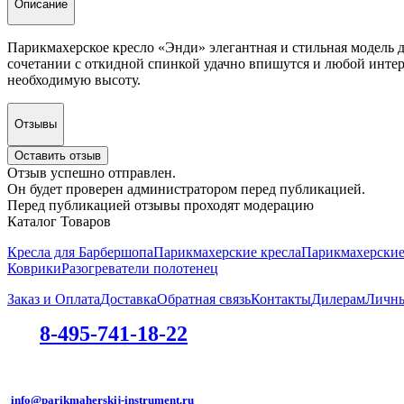
Описание
Парикмахерское кресло «Энди» элегантная и стильная модель 
сочетании с откидной спинкой удачно впишутся и любой интер
необходимую высоту.
Отзывы
Оставить отзыв
Отзыв успешно отправлен.
Он будет проверен администратором перед публикацией.
Перед публикацией отзывы проходят модерацию
Каталог Товаров
Кресла для Барбершопа
Парикмахерские кресла
Парикмахерски
Коврики
Разогреватели полотенец
Заказ и Оплата
Доставка
Обратная связь
Контакты
Дилерам
Личны
8-495-741-18-22
info@parikmaherskij-instrument.ru