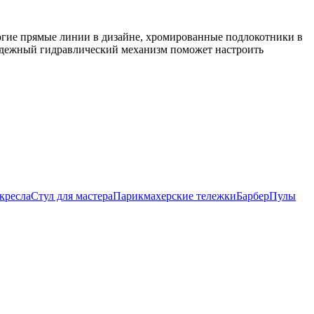
рогие прямые линии в дизайне, хромированные подлокотники в
надежный гидравлический механизм поможет настроить
кресла
Стул для мастера
Парикмахерские тележки
БарберПулы