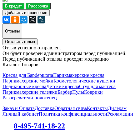
В кредит
Рассрочка
Добавить в сравнение
Отзывы
Оставить отзыв
Отзыв успешно отправлен.
Он будет проверен администратором перед публикацией.
Перед публикацией отзывы проходят модерацию
Каталог Товаров
Кресла для Барбершопа
Парикмахерские кресла
Парикмахерские мойки
Косметологические кушетки
Педикюрные кресла
Детские кресла
Стул для мастера
Парикмахерские тележки
БарберПулы
Коврики
Разогреватели полотенец
Заказ и Оплата
Доставка
Обратная связь
Контакты
Дилерам
Личный кабинет
Политика конфиденциальности
Рекламации
8-495-741-18-22