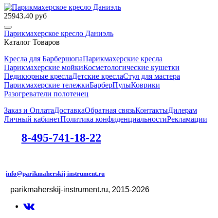
25943.40 руб
Парикмахерское кресло Даниэль
Каталог Товаров
Кресла для Барбершопа
Парикмахерские кресла
Парикмахерские мойки
Косметологические кушетки
Педикюрные кресла
Детские кресла
Стул для мастера
Парикмахерские тележки
БарберПулы
Коврики
Разогреватели полотенец
Заказ и Оплата
Доставка
Обратная связь
Контакты
Дилерам
Личный кабинет
Политика конфиденциальности
Рекламации
8-495-741-18-22
info@parikmaherskij-instrument.ru
parikmaherskij-instrument.ru
, 2015-2026
©