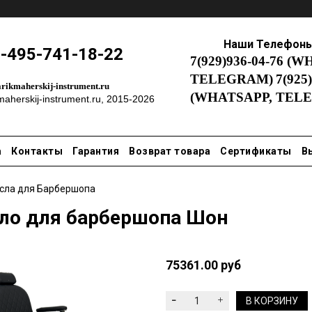
Наши Телефон
-495-741-18-22
7(929)936-04-76
(WH
TELEGRAM)
7(925
rikmaherskij-instrument.ru
(WHATSAPP,
TEL
maherskij-instrument.ru
, 2015-2026
а
Контакты
Гарантия
Возврат товара
Сертификаты
В
сла для Барбершопа
ло для барбершопа Шон
75361.00 руб
В КОРЗИНУ