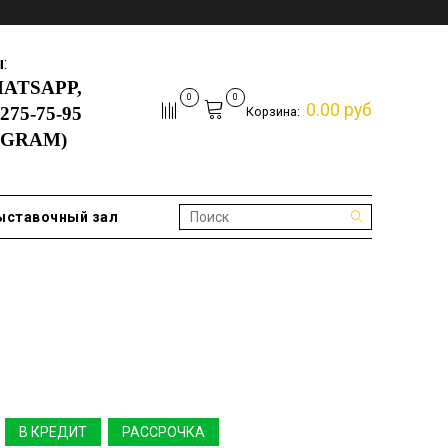
ы
:
ATSAPP,
0
0
0.00 руб
)275-75-95
Корзина:
EGRAM
)
ыставочный зал
В КРЕДИТ
РАССРОЧКА