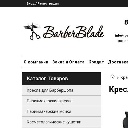
Вход / Регистрация
8
info@pa
parik
©
О компании
Заказ и Оплата
Кредит
Доставк
Кре
Каталог Товаров
Крес
Кресла для Барбершопа
Парикмахерские кресла
Парикмахерские мойки
Косметологические кушетки