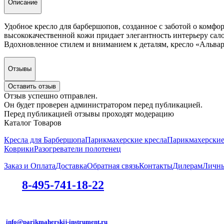
Описание
Удобное кресло для барбершопов, созданное с заботой о комфо
высококачественной кожи придает элегантность интерьеру сал
Вдохновленное стилем и вниманием к деталям, кресло «Альва
Отзывы
Оставить отзыв
Отзыв успешно отправлен.
Он будет проверен администратором перед публикацией.
Перед публикацией отзывы проходят модерацию
Каталог Товаров
Кресла для Барбершопа
Парикмахерские кресла
Парикмахерски
Коврики
Разогреватели полотенец
Заказ и Оплата
Доставка
Обратная связь
Контакты
Дилерам
Личны
8-495-741-18-22
info@parikmaherskij-instrument.ru