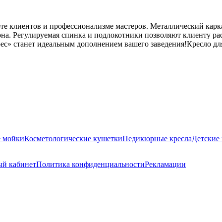
рте клиентов и профессионализме мастеров. Металлический карка
она. Регулируемая спинка и подлокотники позволяют клиенту р
рес» станет идеальным дополнением вашего заведения!Кресло дл
е мойки
Косметологические кушетки
Педикюрные кресла
Детские 
й кабинет
Политика конфиденциальности
Рекламации