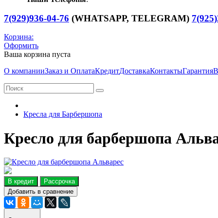
7(929)936-04-76
(WHATSAPP, TELEGRAM)
7(925)
Корзина:
Оформить
Ваша корзина пуста
О компании
Заказ и Оплата
Кредит
Доставка
Контакты
Гарантия
В
Кресла для Барбершопа
Кресло для барбершопа Альв
В кредит
Рассрочка
Добавить в сравнение