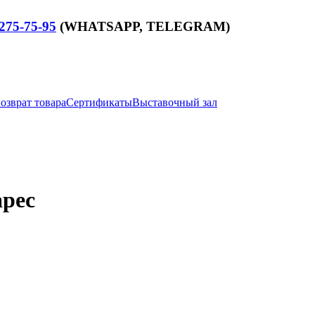
275-75-95
(WHATSAPP,
TELEGRAM
)
озврат товара
Сертификаты
Выставочный зал
арес