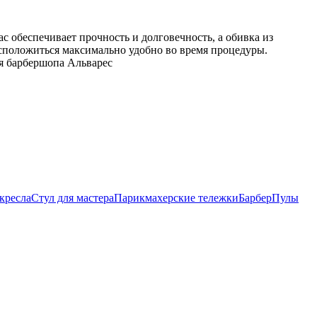
с обеспечивает прочность и долговечность, а обивка из
асположиться максимально удобно во время процедуры.
я барбершопа Альварес
кресла
Стул для мастера
Парикмахерские тележки
БарберПулы