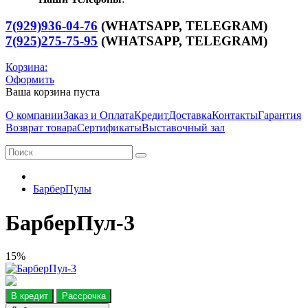
7(929)936-04-76
(WHATSAPP, TELEGRAM)
7(925)275-75-95
(WHATSAPP,
TELEGRAM
)
Корзина:
Оформить
Ваша корзина пуста
О компании
Заказ и Оплата
Кредит
Доставка
Контакты
Гарантия
Возврат товара
Сертификаты
Выставочный зал
БарберПулы
БарберПул-3
15%
В кредит
Рассрочка