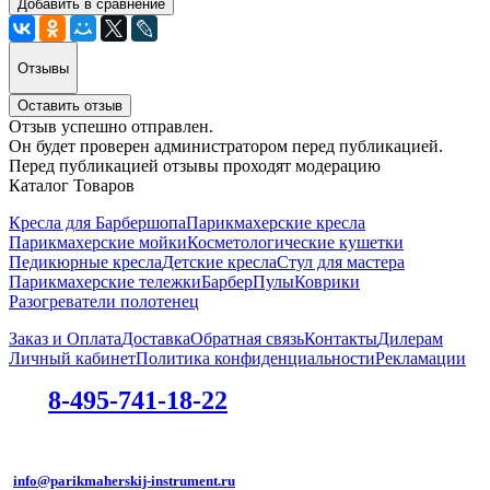
Добавить в сравнение
Отзывы
Оставить отзыв
Отзыв успешно отправлен.
Он будет проверен администратором перед публикацией.
Перед публикацией отзывы проходят модерацию
Каталог Товаров
Кресла для Барбершопа
Парикмахерские кресла
Парикмахерские мойки
Косметологические кушетки
Педикюрные кресла
Детские кресла
Стул для мастера
Парикмахерские тележки
БарберПулы
Коврики
Разогреватели полотенец
Заказ и Оплата
Доставка
Обратная связь
Контакты
Дилерам
Личный кабинет
Политика конфиденциальности
Рекламации
8-495-741-18-22
info@parikmaherskij-instrument.ru